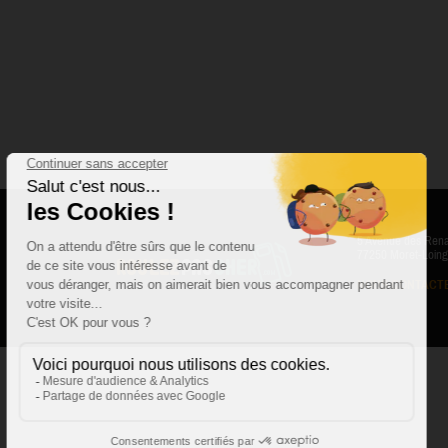
5 Avenue des Rena
77250 Moret-Loing
NOUS CONTACT