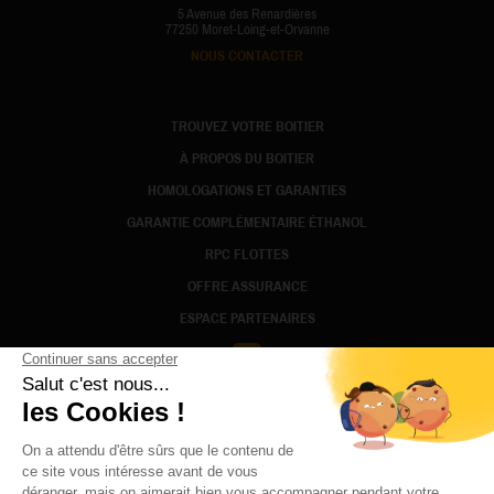
5 Avenue des Renardières
77250 Moret-Loing-et-Orvanne
NOUS CONTACTER
TROUVEZ VOTRE BOITIER
À PROPOS DU BOITIER
HOMOLOGATIONS ET GARANTIES
GARANTIE COMPLÉMENTAIRE ÉTHANOL
RPC FLOTTES
OFFRE ASSURANCE
ESPACE PARTENAIRES
FACEBOOK
MENTIONS LÉGALES
CONDITIONS GÉNÉRALES D'UTILISATION