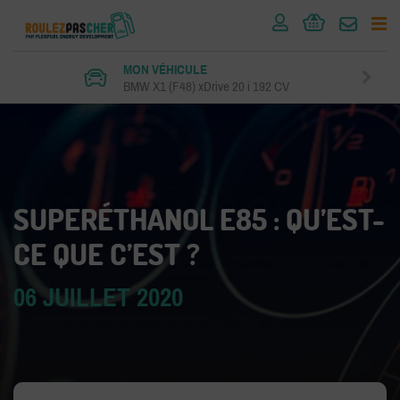
MON VÉHICULE
BMW X1 (F48) xDrive 20 i 192 CV
SUPERÉTHANOL E85 : QU’EST-
CE QUE C’EST ?
06 JUILLET 2020