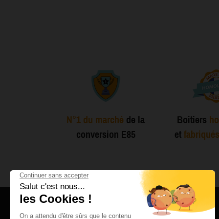
N°1 du marché
de la
Boitiers
ho
conversion E85
et
fabriqué