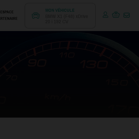
MON VÉHICULE
ESPACE
BMW X1 (F48) xDrive
ARTENAIRE
20 i 192 CV