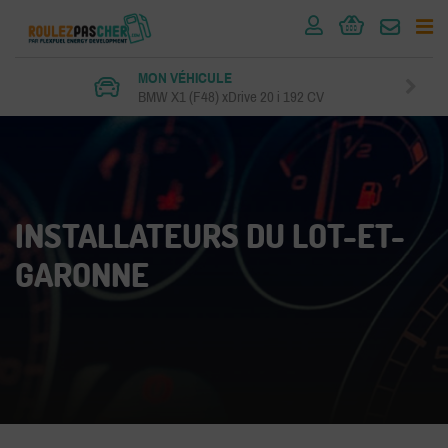
MON VÉHICULE
BMW X1 (F48) xDrive 20 i 192 CV
INSTALLATEURS DU LOT-ET-
GARONNE